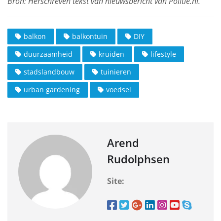
balkon
balkontuin
DIY
duurzaamheid
kruiden
lifestyle
stadslandbouw
tuinieren
urban gardening
voedsel
Arend
Rudolphsen
Site: