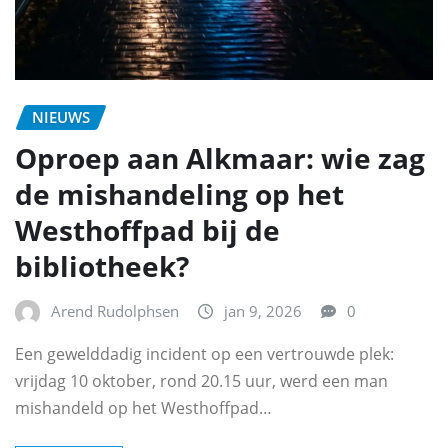
NIEUWS
Oproep aan Alkmaar: wie zag
de mishandeling op het
Westhoffpad bij de
bibliotheek?
Arend Rudolphsen
jan 9, 2026
0
Een gewelddadig incident op een vertrouwde plek:
vrijdag 10 oktober, rond 20.15 uur, werd een man
mishandeld op het Westhoffpad…