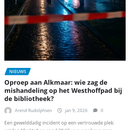
NIEUWS
Oproep aan Alkmaar: wie zag de
mishandeling op het Westhoffpad bij
de bibliotheek?
Arend Rudolphsen
jan 9, 2026
0
Een gewelddadig incident op een vertrouwde plek: