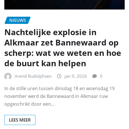
NIEUWS
Nachtelijke explosie in
Alkmaar zet Bannewaard op
scherp: wat we weten en hoe
de buurt kan helpen
Arend Rudolphsen
jan 9, 2026
0
In de stille uren tussen dinsdag 18 en woensdag 19
november werd de Bannewaard in Alkmaar ruw
opgeschrikt door een…
LEES MEER