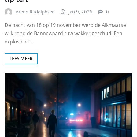
Arend Rudolphsen
jan 9, 2026
0
De nacht van 18 op 19 november werd de Alkmaarse
wijk rond de Bannewaard ruw wakker geschud. Een
explosie en…
LEES MEER