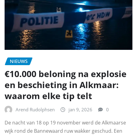
NIEUWS
€10.000 beloning na explosie
en beschieting in Alkmaar:
waarom elke tip telt
Arend Rudolphsen
jan 9, 2026
0
De nacht van 18 op 19 november werd de Alkmaarse
wijk rond de Bannewaard ruw wakker geschud. Een