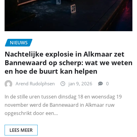
NIEUWS
Nachtelijke explosie in Alkmaar zet
Bannewaard op scherp: wat we weten
en hoe de buurt kan helpen
Arend Rudolphsen
jan 9, 2026
0
In de stille uren tussen dinsdag 18 en woensdag 19
november werd de Bannewaard in Alkmaar ruw
opgeschrikt door een…
LEES MEER