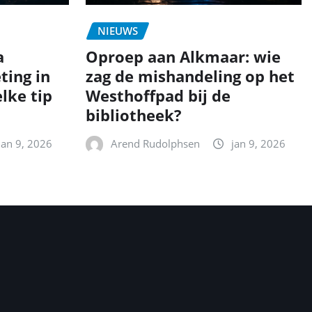
NIEUWS
a
Oproep aan Alkmaar: wie
ting in
zag de mishandeling op het
lke tip
Westhoffpad bij de
bibliotheek?
jan 9, 2026
Arend Rudolphsen
jan 9, 2026