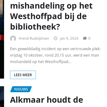
mishandeling op het
Westhoffpad bij de
bibliotheek?
Arend Rudolphsen
jan 9, 2026
0
Een gewelddadig incident op een vertrouwde plek:
vrijdag 10 oktober, rond 20.15 uur, werd een man
mishandeld op het Westhoffpad…
LEES MEER
NIEUWS
Alkmaar houdt de