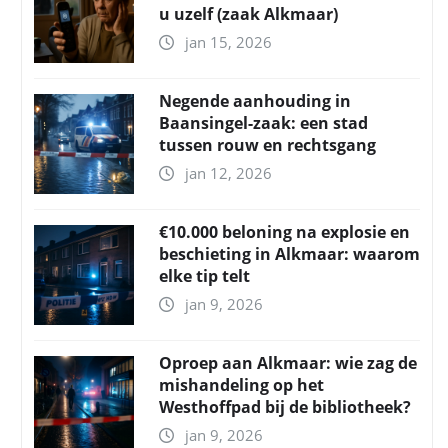
u uzelf (zaak Alkmaar)
jan 15, 2026
Negende aanhouding in
Baansingel-zaak: een stad
tussen rouw en rechtsgang
jan 12, 2026
€10.000 beloning na explosie en
beschieting in Alkmaar: waarom
elke tip telt
jan 9, 2026
Oproep aan Alkmaar: wie zag de
mishandeling op het
Westhoffpad bij de bibliotheek?
jan 9, 2026