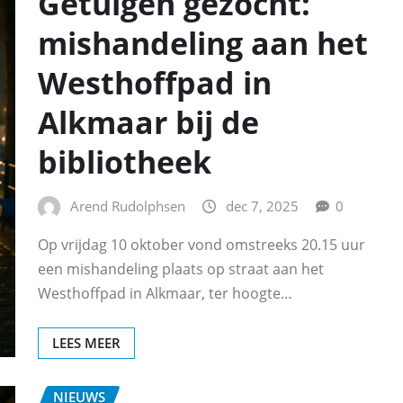
Getuigen gezocht:
mishandeling aan het
Westhoffpad in
Alkmaar bij de
bibliotheek
Arend Rudolphsen
dec 7, 2025
0
Op vrijdag 10 oktober vond omstreeks 20.15 uur
een mishandeling plaats op straat aan het
Westhoffpad in Alkmaar, ter hoogte…
LEES MEER
NIEUWS