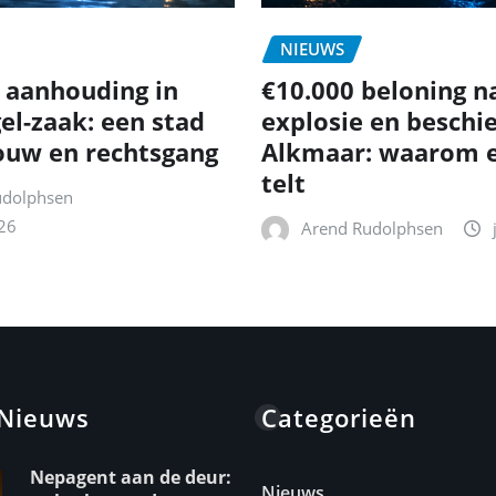
NIEUWS
 aanhouding in
€10.000 beloning n
el-zaak: een stad
explosie en beschie
ouw en rechtsgang
Alkmaar: waarom e
telt
udolphsen
26
Arend Rudolphsen
 Nieuws
Categorieën
Nepagent aan de deur:
Nieuws