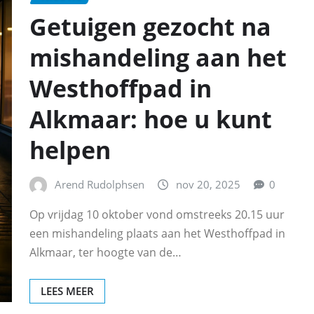
Getuigen gezocht na
mishandeling aan het
Westhoffpad in
Alkmaar: hoe u kunt
helpen
Arend Rudolphsen
nov 20, 2025
0
Op vrijdag 10 oktober vond omstreeks 20.15 uur
een mishandeling plaats aan het Westhoffpad in
Alkmaar, ter hoogte van de…
LEES MEER