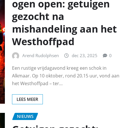
ogen open: getuigen
gezocht na
mishandeling aan het
Westhoffpad
Arend Rudolphsen
dec 23, 2025
0
Een rustige vrijdagavond kreeg een schok in
Alkmaar. Op 10 oktober, rond 20.15 uur, vond aan
het Westhoffpad – ter…
LEES MEER
NIEUWS