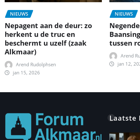
NIEUWS
NIEUWS
Nepagent aan de deur: zo
Negende
herkent u de truc en
Baansing
beschermt u uzelf (zaak
tussen r
Alkmaar)
Arend R
jan 12, 20
Arend Rudolphsen
jan 15, 2026
Laatste