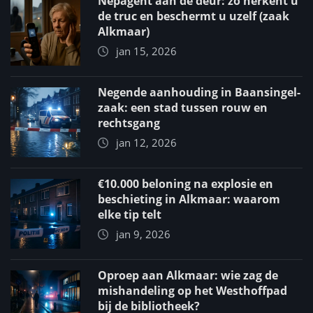
Nepagent aan de deur: zo herkent u
de truc en beschermt u uzelf (zaak
Alkmaar)
jan 15, 2026
Negende aanhouding in Baansingel-
zaak: een stad tussen rouw en
rechtsgang
jan 12, 2026
€10.000 beloning na explosie en
beschieting in Alkmaar: waarom
elke tip telt
jan 9, 2026
Oproep aan Alkmaar: wie zag de
mishandeling op het Westhoffpad
bij de bibliotheek?