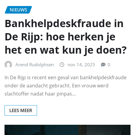
NIEUWS
Bankhelpdeskfraude in
De Rijp: hoe herken je
het en wat kun je doen?
Arend Rudolphsen
nov 14, 2025
0
In De Rijp is recent een geval van bankhelpdeskfraude
onder de aandacht gebracht. Een vrouw werd
slachtoffer nadat haar pinpas…
LEES MEER