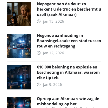
Nepagent aan de deur: zo
herkent u de truc en beschermt u
uzelf (zaak Alkmaar)
jan 15, 2026
Negende aanhouding in
Baansingel-zaak: een stad tussen
rouw en rechtsgang
jan 12, 2026
€10.000 beloning na explosie en
beschieting in Alkmaar: waarom
elke tip telt
jan 9, 2026
Oproep aan Alkmaar: wie zag de
mishandeling op het