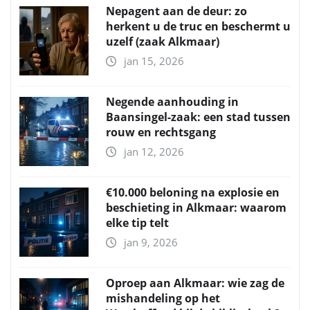
Nepagent aan de deur: zo
herkent u de truc en beschermt u
uzelf (zaak Alkmaar)
jan 15, 2026
Negende aanhouding in
Baansingel-zaak: een stad tussen
rouw en rechtsgang
jan 12, 2026
€10.000 beloning na explosie en
beschieting in Alkmaar: waarom
elke tip telt
jan 9, 2026
Oproep aan Alkmaar: wie zag de
mishandeling op het