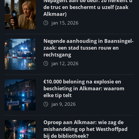
Nepagent aan de deur: zo herkent u
de truc en beschermt u uzelf (zaak
Alkmaar)
jan 15, 2026
Negende aanhouding in Baansingel-
zaak: een stad tussen rouw en
rechtsgang
jan 12, 2026
€10.000 beloning na explosie en
beschieting in Alkmaar: waarom
elke tip telt
jan 9, 2026
Oproep aan Alkmaar: wie zag de
mishandeling op het Westhoffpad
bij de bibliotheek?