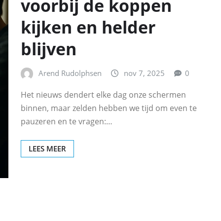
voorbij de koppen
kijken en helder
blijven
Arend Rudolphsen
nov 7, 2025
0
Het nieuws dendert elke dag onze schermen
binnen, maar zelden hebben we tijd om even te
pauzeren en te vragen:…
LEES MEER