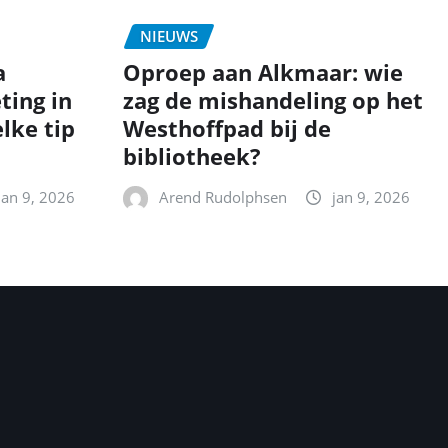
NIEUWS
a
Oproep aan Alkmaar: wie
ting in
zag de mishandeling op het
lke tip
Westhoffpad bij de
bibliotheek?
jan 9, 2026
Arend Rudolphsen
jan 9, 2026