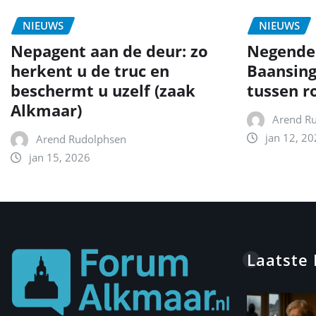
NIEUWS
NIEUWS
Nepagent aan de deur: zo
Negende
herkent u de truc en
Baansing
beschermt u uzelf (zaak
tussen r
Alkmaar)
Arend R
jan 12, 20
Arend Rudolphsen
jan 15, 2026
Laatste