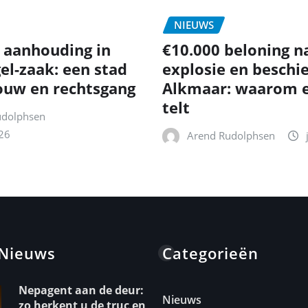
NIEUWS
 aanhouding in
€10.000 beloning n
el-zaak: een stad
explosie en beschie
ouw en rechtsgang
Alkmaar: waarom e
telt
udolphsen
26
Arend Rudolphsen
 Nieuws
Categorieën
Nepagent aan de deur:
Nieuws
zo herkent u de truc en