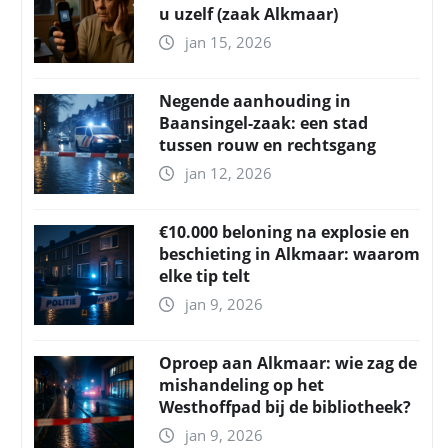
u uzelf (zaak Alkmaar)
jan 15, 2026
Negende aanhouding in
Baansingel-zaak: een stad
tussen rouw en rechtsgang
jan 12, 2026
€10.000 beloning na explosie en
beschieting in Alkmaar: waarom
elke tip telt
jan 9, 2026
Oproep aan Alkmaar: wie zag de
mishandeling op het
Westhoffpad bij de bibliotheek?
jan 9, 2026