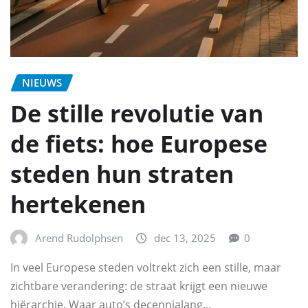
NIEUWS
De stille revolutie van
de fiets: hoe Europese
steden hun straten
hertekenen
Arend Rudolphsen
dec 13, 2025
0
In veel Europese steden voltrekt zich een stille, maar
zichtbare verandering: de straat krijgt een nieuwe
hiërarchie. Waar auto’s decennialang…