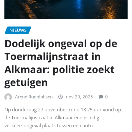
NIEUWS
Dodelijk ongeval op de
Toermalijnstraat in
Alkmaar: politie zoekt
getuigen
Arend Rudolphsen
nov 29, 2025
0
Op donderdag 27 november rond 18.25 uur vond op
de Toermalijnstraat in Alkmaar een ernstig
verkeersongeval plaats tussen een auto…