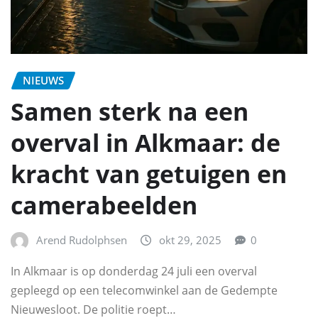
NIEUWS
Samen sterk na een
overval in Alkmaar: de
kracht van getuigen en
camerabeelden
Arend Rudolphsen
okt 29, 2025
0
In Alkmaar is op donderdag 24 juli een overval
gepleegd op een telecomwinkel aan de Gedempte
Nieuwesloot. De politie roept…