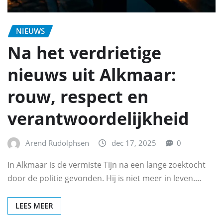
NIEUWS
Na het verdrietige
nieuws uit Alkmaar:
rouw, respect en
verantwoordelijkheid
Arend Rudolphsen
dec 17, 2025
0
In Alkmaar is de vermiste Tijn na een lange zoektocht
door de politie gevonden. Hij is niet meer in leven.…
LEES MEER