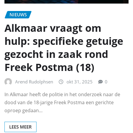
NIEUWS
Alkmaar vraagt om
hulp: specifieke getuige
gezocht in zaak rond
Freek Postma (18)
Arend Rudolphsen
okt 31, 2025
0
In Alkmaar heeft de politie in het onderzoek naar de
dood van de 18-jarige Freek Postma een gerichte
oproep gedaan…
LEES MEER