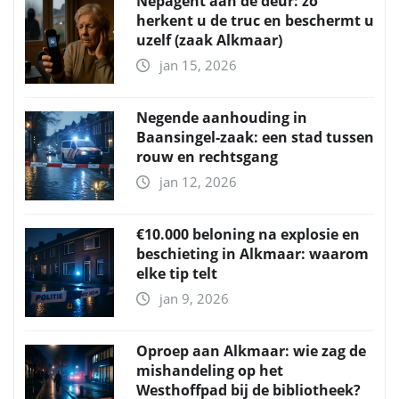
Nepagent aan de deur: zo
herkent u de truc en beschermt u
uzelf (zaak Alkmaar)
jan 15, 2026
Negende aanhouding in
Baansingel-zaak: een stad tussen
rouw en rechtsgang
jan 12, 2026
€10.000 beloning na explosie en
beschieting in Alkmaar: waarom
elke tip telt
jan 9, 2026
Oproep aan Alkmaar: wie zag de
mishandeling op het
Westhoffpad bij de bibliotheek?