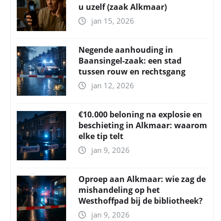
u uzelf (zaak Alkmaar)
jan 15, 2026
Negende aanhouding in
Baansingel-zaak: een stad
tussen rouw en rechtsgang
jan 12, 2026
€10.000 beloning na explosie en
beschieting in Alkmaar: waarom
elke tip telt
jan 9, 2026
Oproep aan Alkmaar: wie zag de
mishandeling op het
Westhoffpad bij de bibliotheek?
jan 9, 2026