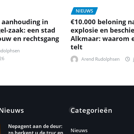
NIEUWS
 aanhouding in
€10.000 beloning n
el-zaak: een stad
explosie en beschie
ouw en rechtsgang
Alkmaar: waarom e
telt
udolphsen
26
Arend Rudolphsen
 Nieuws
Categorieën
Nepagent aan de deur:
Nieuws
zo herkent u de truc en