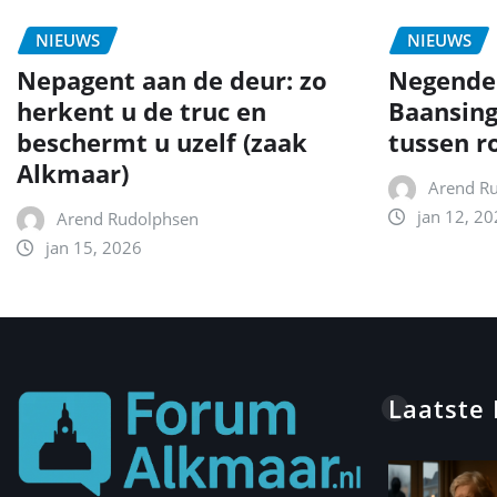
NIEUWS
NIEUWS
Nepagent aan de deur: zo
Negende
herkent u de truc en
Baansing
beschermt u uzelf (zaak
tussen r
Alkmaar)
Arend R
jan 12, 20
Arend Rudolphsen
jan 15, 2026
Laatste