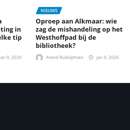
NIEUWS
a
Oproep aan Alkmaar: wie
ting in
zag de mishandeling op het
lke tip
Westhoffpad bij de
bibliotheek?
jan 9, 2026
Arend Rudolphsen
jan 9, 2026