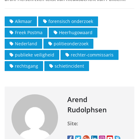
Alkmaar
forensisch onderzoek
Freek Postma
Heerhugowaard
Nederland
politieonderzoek
publieke veiligheid
rechter-commissaris
rechtsgang
schietincident
Arend
Rudolphsen
Site: