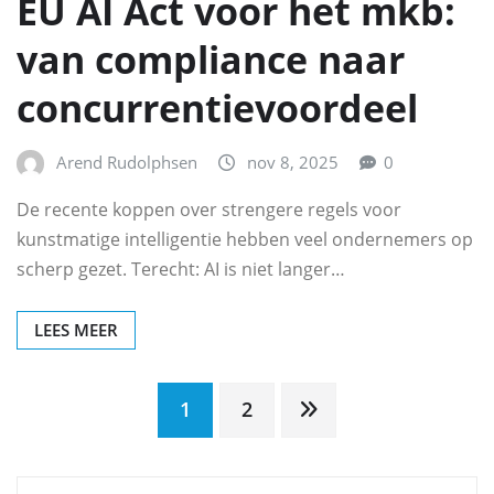
EU AI Act voor het mkb:
van compliance naar
concurrentievoordeel
Arend Rudolphsen
nov 8, 2025
0
De recente koppen over strengere regels voor
kunstmatige intelligentie hebben veel ondernemers op
scherp gezet. Terecht: AI is niet langer…
LEES MEER
Berichten
1
2
paginering