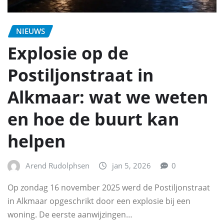
NIEUWS
Explosie op de
Postiljonstraat in
Alkmaar: wat we weten
en hoe de buurt kan
helpen
Arend Rudolphsen
jan 5, 2026
0
Op zondag 16 november 2025 werd de Postiljonstraat
in Alkmaar opgeschrikt door een explosie bij een
woning. De eerste aanwijzingen…