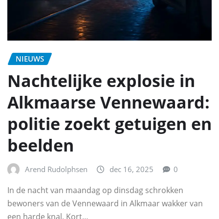
NIEUWS
Nachtelijke explosie in
Alkmaarse Vennewaard:
politie zoekt getuigen en
beelden
Arend Rudolphsen
dec 16, 2025
0
In de nacht van maandag op dinsdag schrokken
bewoners van de Vennewaard in Alkmaar wakker van
een harde knal. Kort…