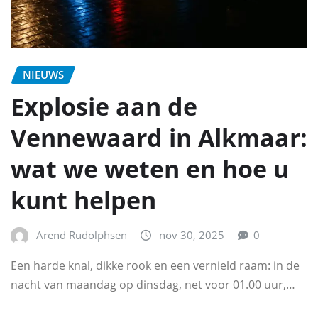
NIEUWS
Explosie aan de
Vennewaard in Alkmaar:
wat we weten en hoe u
kunt helpen
Arend Rudolphsen
nov 30, 2025
0
Een harde knal, dikke rook en een vernield raam: in de
nacht van maandag op dinsdag, net voor 01.00 uur,…