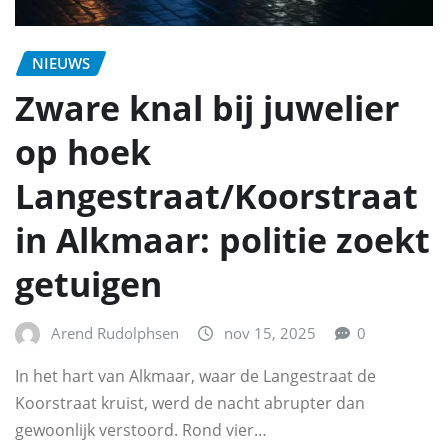
NIEUWS
Zware knal bij juwelier
op hoek
Langestraat/Koorstraat
in Alkmaar: politie zoekt
getuigen
Arend Rudolphsen
nov 15, 2025
0
In het hart van Alkmaar, waar de Langestraat de
Koorstraat kruist, werd de nacht abrupter dan
gewoonlijk verstoord. Rond vier…