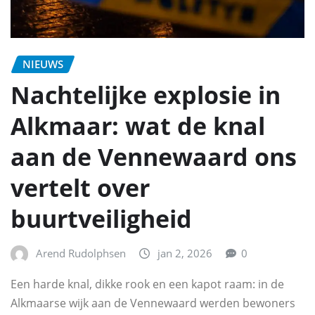
NIEUWS
Nachtelijke explosie in
Alkmaar: wat de knal
aan de Vennewaard ons
vertelt over
buurtveiligheid
Arend Rudolphsen
jan 2, 2026
0
Een harde knal, dikke rook en een kapot raam: in de
Alkmaarse wijk aan de Vennewaard werden bewoners