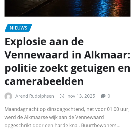
NIEUWS
Explosie aan de
Vennewaard in Alkmaar:
politie zoekt getuigen en
camerabeelden
Arend Rudolphsen
nov 13, 2025
0
Maandagnacht op dinsdagochtend, net voor 01.00 uur,
werd de Alkmaarse wijk aan de Vennewaard
opgeschrikt door een harde knal. Buurtbewoners…