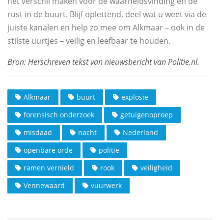
het verschil maken voor de waarheidsvinding en de
rust in de buurt. Blijf oplettend, deel wat u weet via de
juiste kanalen en help zo mee om Alkmaar – ook in de
stilste uurtjes – veilig en leefbaar te houden.
Alkmaar
buurt
explosie
forensisch onderzoek
getuigenoproep
misdaad
nacht
Nederland
openbare orde
politie
ramen vernield
rook
veiligheid
Vennewaard
vuurwerk