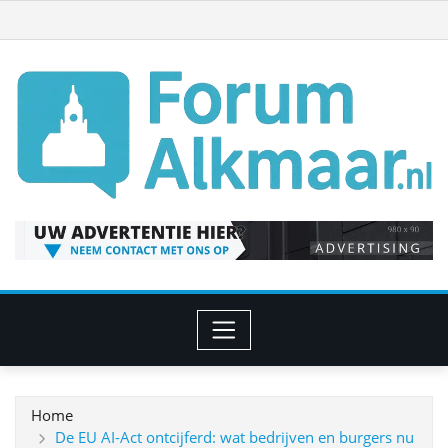
Ga
naar
de
inhoud
Home
De EU AI-Act ontcijferd: wat bedrijven en burgers nu